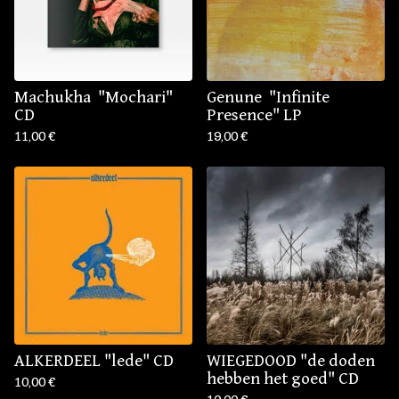
Machukha ‎ "Mochari"
Genune ‎ "Infinite
CD
Presence" LP
11,00
€
19,00
€
ALKERDEEL "lede" CD
WIEGEDOOD "de doden
hebben het goed" CD
10,00
€