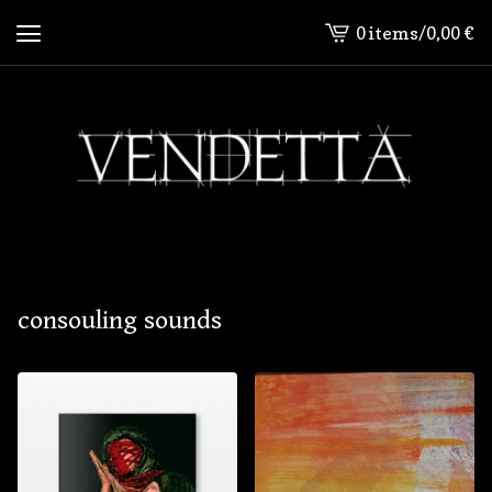
0 items
/
0,00
€
View
cart
-
consouling sounds