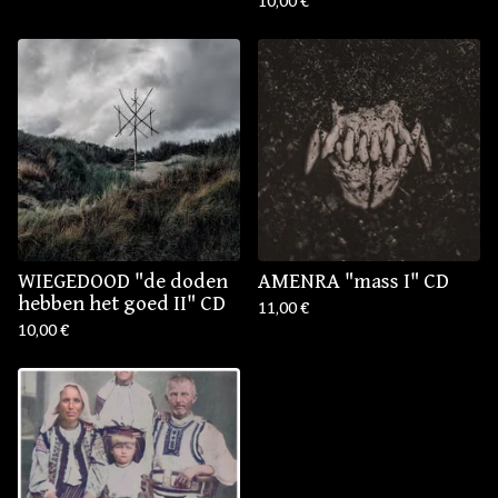
10,00
€
WIEGEDOOD "de doden
AMENRA "mass I" CD
hebben het goed II" CD
11,00
€
10,00
€